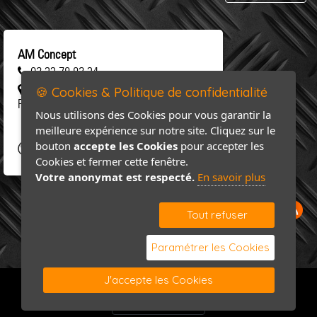
AM Concept
02 33 78 82 34
461 rue Saint-Clair 50 310 SAINT-
🍪 Cookies & Politique de confidentialité
FLOXEL
Nous utilisons des Cookies pour vous garantir la
meilleure expérience sur notre site. Cliquez sur le
bouton
accepte les Cookies
pour accepter les
Cookies et fermer cette fenêtre.
Votre anonymat est respecté.
En savoir plus
Tout refuser
Paramétrer les Cookies
J'accepte les Cookies